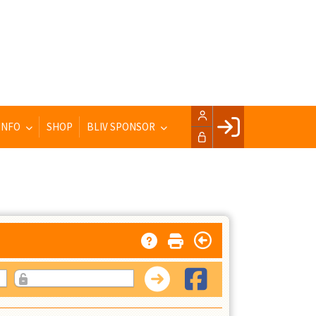
INFO
SHOP
BLIV SPONSOR
Facebook login
Husk mig
Glemt password
Opret profil
LOG IND