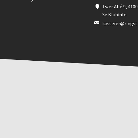
Tvær Allé 9, 4100
Se Klubinfo
kasserer@ringst