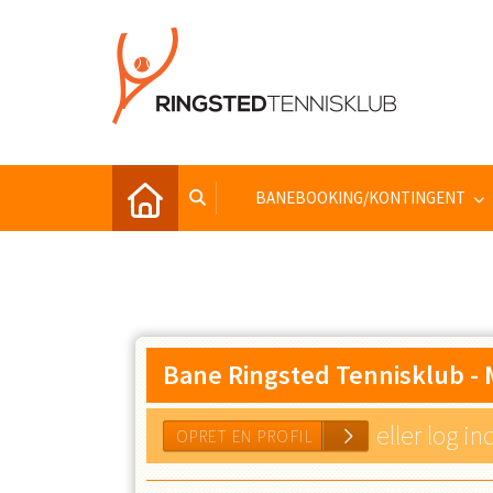
BANEBOOKING/KONTINGENT
Bane Ringsted Tennisklub
-
eller log in