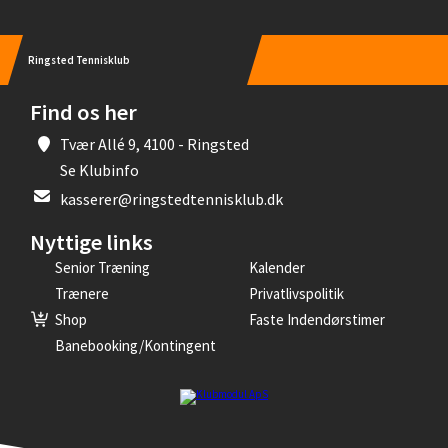
Ringsted Tennisklub
Find os her
Tvær Allé 9, 4100 - Ringsted
Se Klubinfo
kasserer@ringstedtennisklub.dk
Nyttige links
Senior Træning
Kalender
Trænere
Privatlivspolitik
Shop
Faste Indendørstimer
Banebooking/kontingent