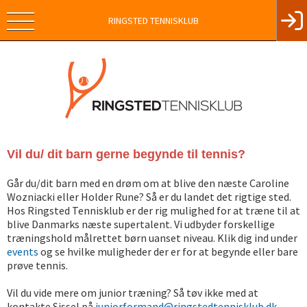
RINGSTED TENNISKLUB
Vil du/ dit barn gerne begynde til tennis?
Går du/dit barn med en drøm om at blive den næste Caroline
Wozniacki eller Holder Rune? Så er du landet det rigtige sted.
Hos Ringsted Tennisklub er der rig mulighed for at træne til at
blive Danmarks næste supertalent. Vi udbyder forskellige
træningshold målrettet børn uanset niveau. Klik dig ind under
events
og se hvilke muligheder der er for at begynde eller bare
prøve tennis.
Vil du vide mere om junior træning? Så tøv ikke med at
kontakte Sissel på
juniorformand@ringstedtennisklub.dk