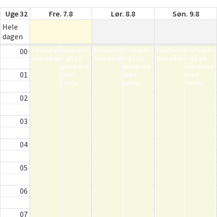
Uge 32
Fre. 7.8
Lør. 8.8
Søn. 9.8
Hele
dagen
Familietennis – Tryg
Fredagsfri
Familietennis – Tryg
Fredagsfri
Familietennis – Tryg
Fredagsfri
00
start på tennislivet
– gå på
start på tennislivet
– gå på
start på tennislivet
– gå på
weekend
weekend
weekend
01
med
med
med
tennis
tennis
tennis
02
03
04
05
06
07