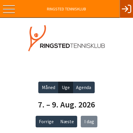
RINGSTED TENNISKLUB
Vis alle
Måned
Uge
Agenda
7. – 9. Aug. 2026
Forrige
Næste
I dag