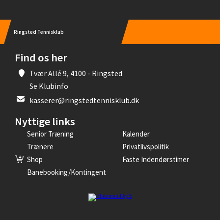
Ringsted Tennisklub
Find os her
Tvær Allé 9, 4100 - Ringsted
Se Klubinfo
kasserer@ringstedtennisklub.dk
Nyttige links
Senior Træning
Kalender
Trænere
Privatlivspolitik
Shop
Faste Indendørstimer
Banebooking/kontingent