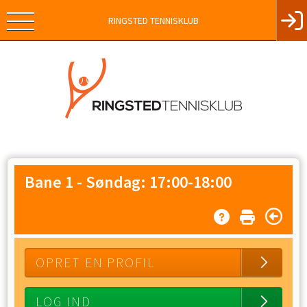
RINGSTED TENNISKLUB
Bane 1
-
Søndag: 17:00-18:00
OPRET EN PROFIL
LOG IND