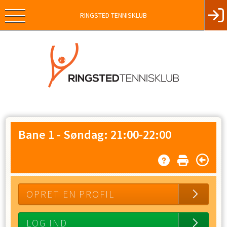
RINGSTED TENNISKLUB
Bane 1
-
Søndag: 21:00-22:00
OPRET EN PROFIL
LOG IND