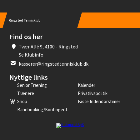
Ringsted Tennisklub
Find os her
Tvær Allé 9, 4100 - Ringsted
Se Klubinfo
kasserer@ringstedtennisklub.dk
Nyttige links
Senior Træning
Kalender
Trænere
Privatlivspolitik
Shop
Faste Indendørstimer
Banebooking/kontingent