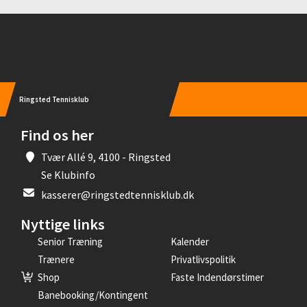
Instagram
Ringsted Tennisklub
Find os her
Tvær Allé 9, 4100 - Ringsted
Se Klubinfo
kasserer@ringstedtennisklub.dk
Nyttige links
Senior Træning
Kalender
Trænere
Privatlivspolitik
Shop
Faste Indendørstimer
Banebooking/kontingent