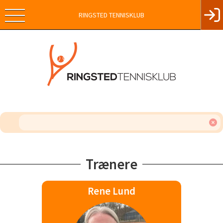
RINGSTED TENNISKLUB
Trænere
Rene Lund