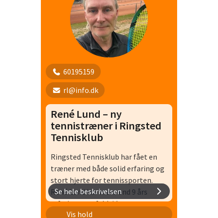
60195159
rl@info.dk
René Lund – ny
tennistræner i Ringsted
Tennisklub
Ringsted Tennisklub har fået en
træner med både solid erfaring og
stort hjerte for tennissporten.
Se hele beskrivelsen
René Lund har mere end 9 års
erfaring som fuldtids
+65 træning
Vis hold
tennistræner og har senest